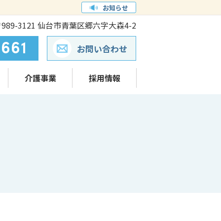
お知らせ
989-3121 仙台市青葉区郷六字大森4-2
661
お問い合わせ
介護事業
採用情報
ック
介護事業について
求人募集要項
有料老人ホームみどりの郷
看護部紹介
介護事業部紹介