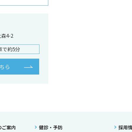
4-2
車で約5分
ちら
のご案内
健診・予防
採用