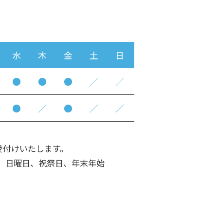
水
木
金
土
日
●
●
●
／
／
●
／
●
／
／
まで受付けいたします。
、日曜日、祝祭日、年末年始