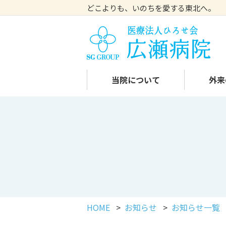
どこよりも、いのちを愛する東北へ。
当院について
外来
広瀬病院について
外来案内
院長挨拶
交通アクセス
診断書・文書料金
医師紹介
HOME
>
お知らせ
>
お知らせ一覧