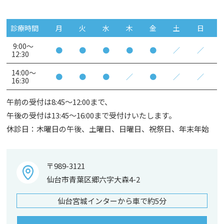
診療時間
月
火
水
木
金
土
日
9:00～
●
●
●
●
●
／
／
12:30
14:00～
●
●
●
／
●
／
／
16:30
午前の受付は8:45～12:00まで、
午後の受付は13:45～16:00まで受付けいたします。
休診日：木曜日の午後、土曜日、日曜日、祝祭日、年末年始
〒989-3121
仙台市青葉区郷六字大森4-2
仙台宮城インターから車で約5分